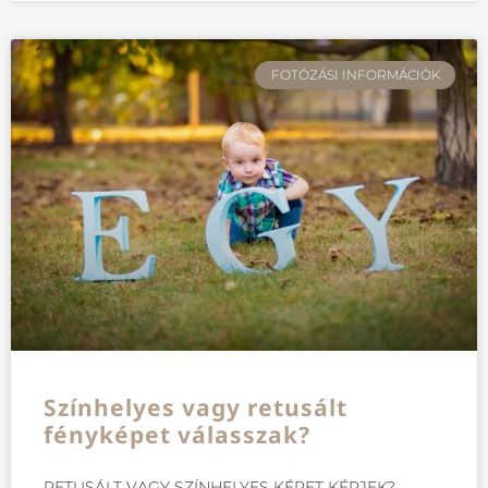
FOTÓZÁSI INFORMÁCIÓK
Színhelyes vagy retusált
fényképet válasszak?
RETUSÁLT VAGY SZÍNHELYES KÉPET KÉRJEK?