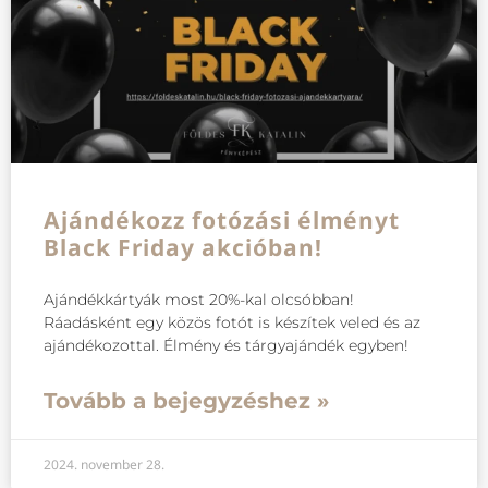
Ajándékozz fotózási élményt
Black Friday akcióban!
Ajándékkártyák most 20%-kal olcsóbban!
Ráadásként egy közös fotót is készítek veled és az
ajándékozottal. Élmény és tárgyajándék egyben!
Tovább a bejegyzéshez »
2024. november 28.