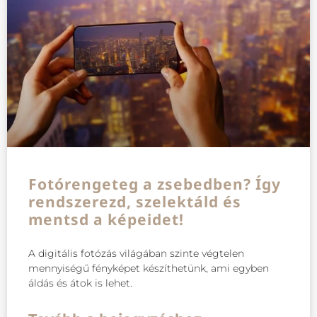
Fotórengeteg a zsebedben? Így
rendszerezd, szelektáld és
mentsd a képeidet!
A digitális fotózás világában szinte végtelen
mennyiségű fényképet készíthetünk, ami egyben
áldás és átok is lehet.