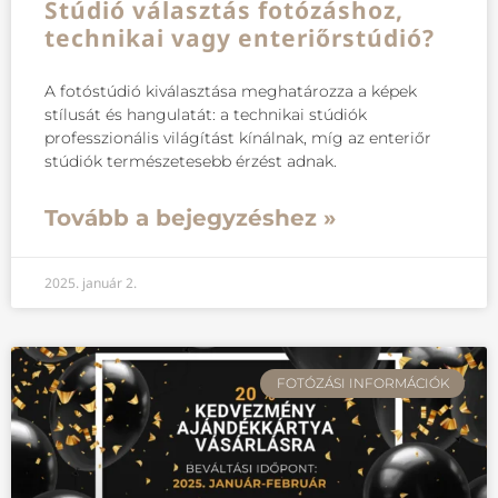
Stúdió választás fotózáshoz,
technikai vagy enteriőrstúdió?
A fotóstúdió kiválasztása meghatározza a képek
stílusát és hangulatát: a technikai stúdiók
professzionális világítást kínálnak, míg az enteriőr
stúdiók természetesebb érzést adnak.
Tovább a bejegyzéshez »
2025. január 2.
FOTÓZÁSI INFORMÁCIÓK