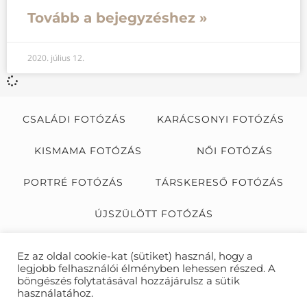
Tovább a bejegyzéshez »
2020. július 12.
CSALÁDI FOTÓZÁS
KARÁCSONYI FOTÓZÁS
KISMAMA FOTÓZÁS
NŐI FOTÓZÁS
PORTRÉ FOTÓZÁS
TÁRSKERESŐ FOTÓZÁS
ÚJSZÜLÖTT FOTÓZÁS
ÜZLETI PORTRÉ FOTÓZÁS
Ez az oldal cookie-kat (sütiket) használ, hogy a
legjobb felhasználói élményben lehessen részed. A
FOTÓZÁS AJÁNDÉKBA
böngészés folytatásával hozzájárulsz a sütik
használatához.