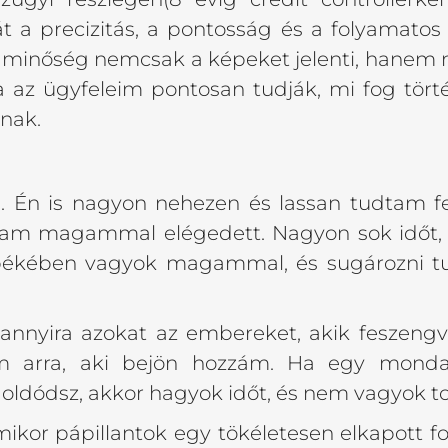
t a precizitás, a pontosság és a folyamatos
inőség nemcsak a képeket jelenti, hanem mag
 az ügyfeleim pontosan tudják, mi fog tör
nak.
. Én is nagyon nehezen és lassan tudtam fe
am magammal elégedett. Nagyon sok időt, en
békében vagyok magammal, és sugározni tud
nnyira azokat az embereket, akik feszeng
om arra, aki bejön hozzám. Ha egy monda
ldódsz, akkor hagyok időt, és nem vagyok tol
or pápillantok egy tökéletesen elkapott fot