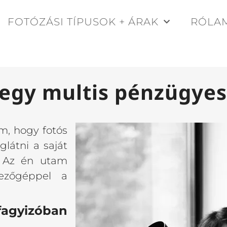
FOTÓZÁSI TÍPUSOK + ÁRAK
RÓLA
 egy multis pénzügyes
m, hogy fotós
látni a saját
. Az én utam
ezőgéppel a
gyizóban