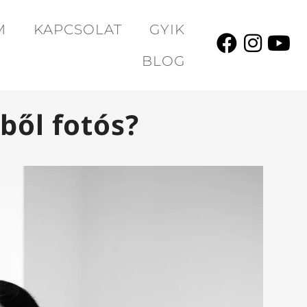
M
KAPCSOLAT
GYIK
BLOG
ből fotós?