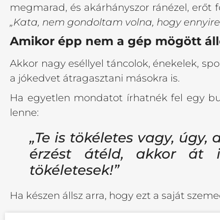
megmarad, és akárhányszor ránézel, erőt f
„Kata, nem gondoltam volna, hogy ennyire 
Amikor épp nem a gép mögött ál
Akkor nagy eséllyel táncolok, énekelek, sp
a jókedvet átragasztani másokra is.
Ha egyetlen mondatot írhatnék fel egy bu
lenne:
„Te is tökéletes vagy, úgy,
érzést átéld, akkor át 
tökéletesek!”
Ha készen állsz arra, hogy ezt a saját szeme