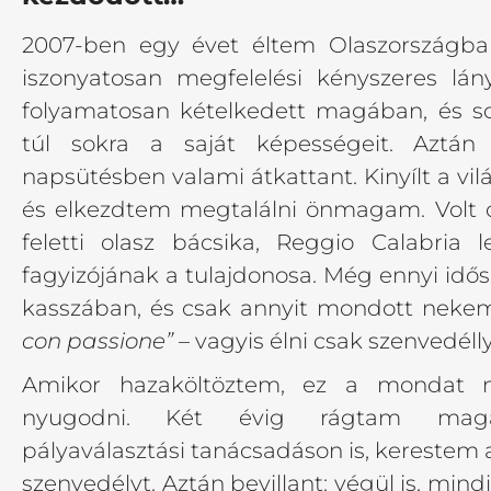
2007-ben egy évet éltem Olaszországban
iszonyatosan megfelelési kényszeres lán
folyamatosan kételkedett magában, és s
túl sokra a saját képességeit. Aztán 
napsütésben valami átkattant. Kinyílt a vilá
és elkezdtem megtalálni önmagam. Volt 
feletti olasz bácsika, Reggio Calabria 
fagyizójának a tulajdonosa. Még ennyi idősen
kasszában, és csak annyit mondott neke
con passione”
– vagyis élni csak szenvedéll
Amikor hazaköltöztem, ez a mondat 
nyugodni. Két évig rágtam mag
pályaválasztási tanácsadáson is, kerestem 
szenvedélyt. Aztán bevillant: végül is, min