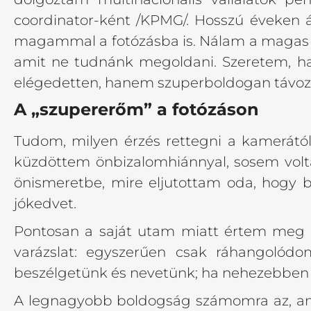
coordinator-ként /KPMG/. Hosszú éveken á
magammal a fotózásba is. Nálam a magas m
amit ne tudnánk megoldani. Szeretem, ha
elégedetten, hanem szuperboldogan távoz
A „szupererőm” a fotózáson
Tudom, milyen érzés rettegni a kamerától
küzdöttem önbizalomhiánnyal, sosem volt
önismeretbe, mire eljutottam oda, hogy 
jókedvet.
Pontosan a saját utam miatt értem meg a
varázslat: egyszerűen csak ráhangolód
beszélgetünk és nevetünk; ha nehezebben o
A legnagyobb boldogság számomra az, amik