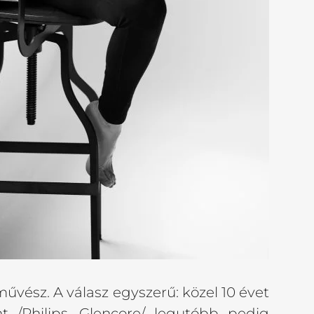
űvész. A válasz egyszerű: közel 10 évet
nt /Philips, Glencore/ legutóbb pedig