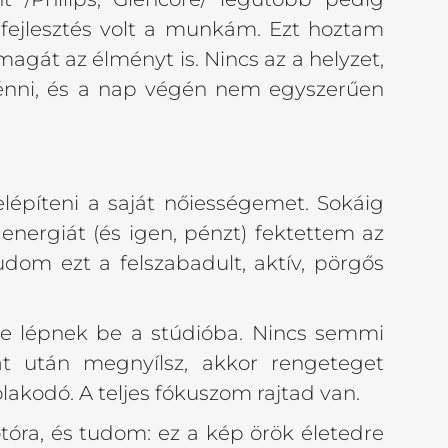
 fejlesztés volt a munkám. Ezt hoztam
át az élményt is. Nincs az a helyzet,
ténni, és a nap végén nem egyszerűen
lépíteni a saját nőiességemet. Sokáig
ergiát (és igen, pénzt) fektettem az
om ezt a felszabadult, aktív, pörgős
ve lépnek be a stúdióba. Nincs semmi
t után megnyílsz, akkor rengeteget
akodó. A teljes fókuszom rajtad van.
óra, és tudom: ez a kép örök életedre