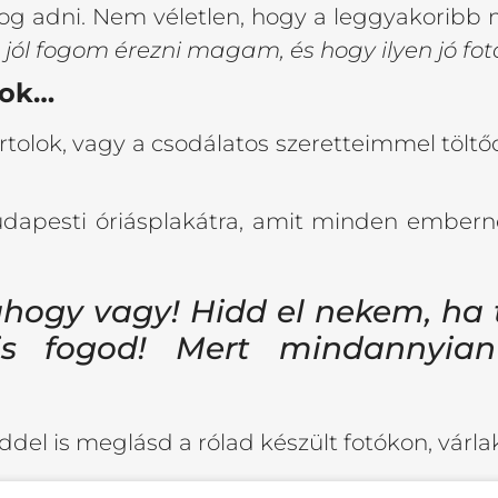
og adni. Nem véletlen, hogy a leggyakoribb 
jól fogom érezni magam, és hogy ilyen jó fot
lok…
ortolok, vagy a csodálatos szeretteimmel töl
dapesti óriásplakátra, amit minden emberne
 ahogy vagy! Hidd el nekem, ha 
is fogod! Mert mindannyian
ddel is meglásd a rólad készült fotókon, várla