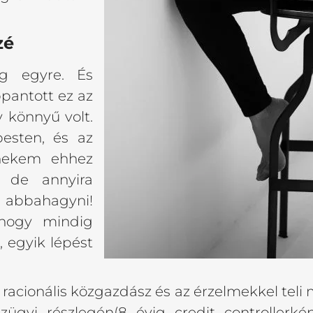
zé
g egyre. És
pantott ez az
 könnyű volt.
esten, és az
 nekem ehhez
 de annyira
 abbahagyni!
ahogy mindig
, egyik lépést
cionális közgazdász és az érzelmekkel teli m
zügyi részlegén(8 évig credit controllerké