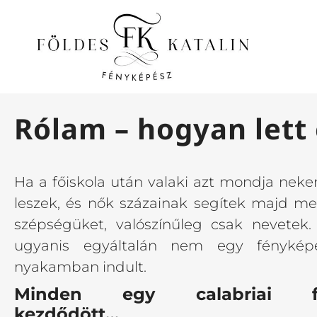
Rólam – hogyan lett
Ha a főiskola után valaki azt mondja neke
leszek, és nők százainak segítek majd meg
szépségüket, valószínűleg csak nevetek
ugyanis egyáltalán nem egy fénykép
nyakamban indult.
Minden egy calabriai fa
kezdődött…