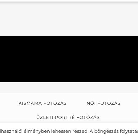
KISMAMA FOTÓZÁS
NŐI FOTÓZÁS
ÜZLETI PORTRÉ FOTÓZÁS
felhasználói élményben lehessen részed. A böngészés folytatá
PYRIGHT FÖLDES KATALIN 2013-2026. MINDEN JOG FENNTAR