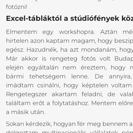
fotózni!
Excel-tábláktól a stúdiófények kö
Elmentem egy workshopra. Aztán mé
hirtelen azon kaptam magam, hogy beszip
egész. Hazudnék, ha azt mondanám, hogy
Már akkor is rengeteg fotós volt Budap
elején egyáltalán nem éreztem, hogy
bármi tehetségem lenne. De annyira,
imádtam csinálni, hogy képtelen voltam
Rengetegszer akartam feladni, de val
találtam erőt a folytatáshoz. Mentem előre
a másik után.
Sokan kérdezik, hogyan fér meg bennem a ra
dolgoztam multinacionális vállalatok pén