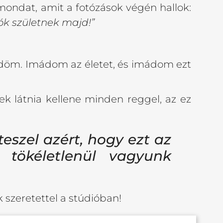
mondat, amit a fotózások végén hallok:
ók születnek majd!”
tődöm. Imádom az életet, és imádom ezt
k látnia kellene minden reggel, az ez
teszel azért, hogy ezt az
 tökéletlenül vagyunk
k szeretettel a stúdióban!