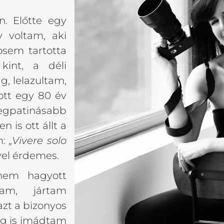
. Előtte egy
y voltam, aki
osem tartotta
kint, a déli
g, lelazultam,
ott egy 80 év
legpatinásabb
 is ott állt a
m:
„Vivere solo
yel érdemes.
nem hagyott
am, jártam
azt a bizonyos
dig is imádtam