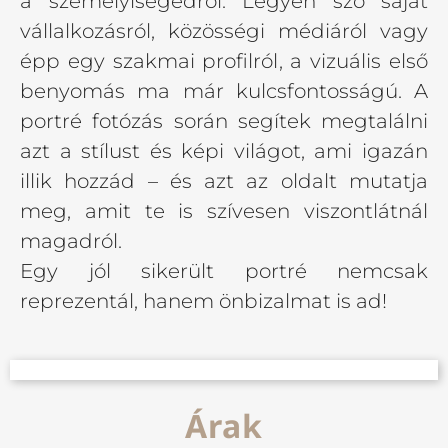
a személyiségedről. Legyen szó saját
vállalkozásról, közösségi médiáról vagy
épp egy szakmai profilról, a vizuális első
benyomás ma már kulcsfontosságú. A
portré fotózás során segítek megtalálni
azt a stílust és képi világot, ami igazán
illik hozzád – és azt az oldalt mutatja
meg, amit te is szívesen viszontlátnál
magadról.
Egy jól sikerült portré nemcsak
reprezentál, hanem önbizalmat is ad!
Árak