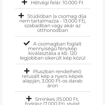
Hétvégi felár: 10.000 Ft
Stúdióban (a csomag díja
nem tartalmazza - 13.000 Ft),
szabadban vagy akár az
otthonodban
A csomagban foglalt
mennyiségű fénykép
kiválasztása a kb. 120
legjobban sikerült kép közül
Pluszban rendelhető
retusált kép a nyers képek
alapján, 3.000 Ft-os darab
áron
Sminkes (15.000 Ft,
fodrász (7.000 Ft), stylist