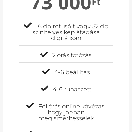
73 000
Ft
16 db retusált vagy 32 db
színhelyes kép átadása
digitálisan
2 órás fotózás
4-6 beállítás
4-6 ruhaszett
Fél órás online kávézás,
hogy jobban
megismerhesselek