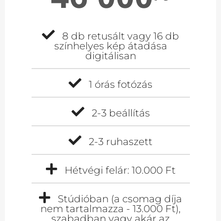
8 db retusált vagy 16 db
színhelyes kép átadása
digitálisan
1 órás fotózás
2-3 beállítás
2-3 ruhaszett
Hétvégi felár: 10.000 Ft
Stúdióban (a csomag díja
nem tartalmazza - 13.000 Ft),
szabadban vagy akár az