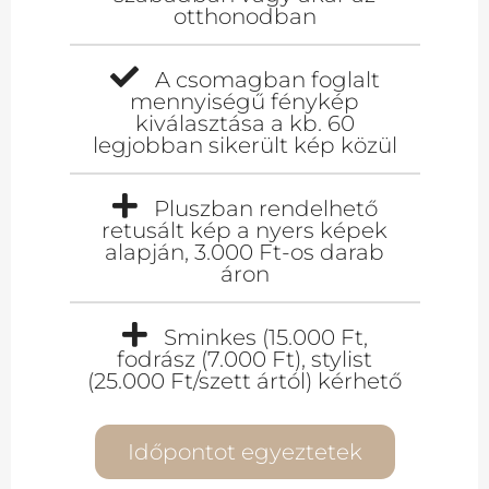
otthonodban
A csomagban foglalt
mennyiségű fénykép
kiválasztása a kb. 60
legjobban sikerült kép közül
Pluszban rendelhető
retusált kép a nyers képek
alapján, 3.000 Ft-os darab
áron
Sminkes (15.000 Ft,
fodrász (7.000 Ft), stylist
(25.000 Ft/szett ártól) kérhető
Időpontot egyeztetek