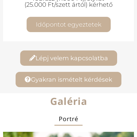
(25.000 Ft/szett ártól) kérhető
Időpontot egyeztetek
Lépj velem kapcsolatba
Gyakran ismételt kérdések
Galéria
Portré