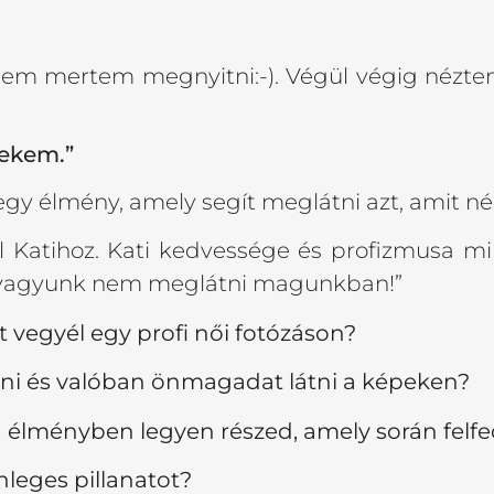
 nem mertem megnyitni:-). Végül végig nézte
nekem.”
 egy élmény, amely segít meglátni azt, amit 
l Katihoz. Kati kedvessége és profizmusa mi
k vagyunk nem meglátni magunkban!”
zt vegyél egy profi női fotózáson?
nni és valóban önmagadat látni a képeken?
ményben legyen részed, amely során felfed
nleges pillanatot?