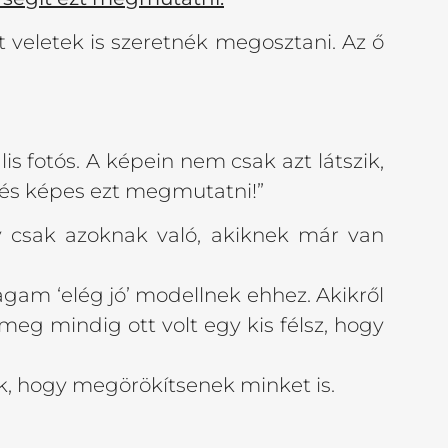
veletek is szeretnék megosztani. Az ő
s fotós. A képein nem csak azt látszik,
 és képes ezt megmutatni!”
 csak azoknak való, akiknek már van
gam ‘elég jó’ modellnek ehhez. Akikről
eg mindig ott volt egy kis félsz, hogy
ük, hogy megörökítsenek minket is.