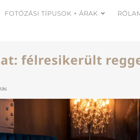
FOTÓZÁSI TÍPUSOK + ÁRAK
RÓLA
at: félresikerült regg
zás