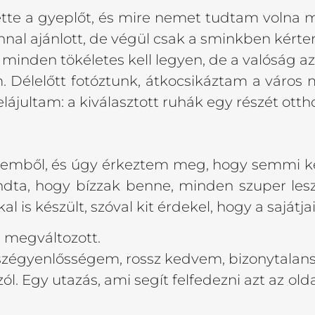
ette a gyeplőt, és mire nemet tudtam volna
nnal ajánlott, de végül csak a sminkben kérte
 minden tökéletes kell legyen, de a valóság a
 Délelőtt fotóztunk, átkocsikáztam a város más
ájultam: a kiválasztott ruhák egy részét ottho
ememből, és úgy érkeztem meg, hogy semmi k
ondta, hogy bízzak benne, minden szuper le
 is készült, szóval kit érdekel, hogy a sajátj
 megváltozott.
 szégyenlősségem, rossz kedvem, bizonytalan
ól. Egy utazás, ami segít felfedezni azt az 