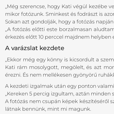
„Még szerencse, hogy Kati végül kezébe v
mikor fotózunk. Sminkest és fodrászt is azo
Sokan azt gondolják, hogy a fotózás napján
„A fotózás előtti este borzalmasan aludtam.
érkezés előtt 10 perccel majdnem helyben el
A varázslat kezdete
„Ekkor még egy könny is kicsordult a sz
Kati rám mosolygott, megölelt, és azt m
érezni. És nem mellékesen gyönyörű ruhákkal
A kezdeti izgalmak után egy ponton valami
„Kereken 5 percig izgultam, aztán minden
A fotózás nem csupán képek készítéséről sz
látnak bennünk, mint mi magunk.