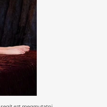
i segít ezt megmutatni.