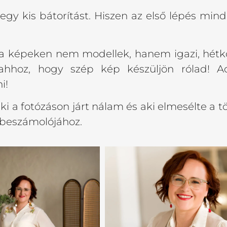
d egy kis bátorítást. Hiszen az első lépés mi
y a képeken nem modellek, hanem igazi, hét
ő ahhoz, hogy szép kép készüljön rólad!
i!
 a fotózáson járt nálam és aki elmesélte a tö
 beszámolójához.