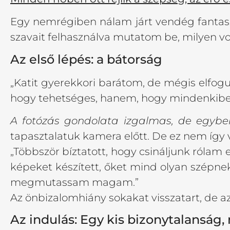
Egy nemrégiben nálam járt vendég fantasz
szavait felhasználva mutatom be, milyen vo
Az első lépés: a bátorság
„Katit gyerekkori barátom, de mégis elfogu
hogy tehetséges, hanem, hogy mindenkiben
A fotózás gondolata izgalmas, de egyben 
tapasztalatuk kamera előtt. De ez nem így 
„Többször bíztatott, hogy csináljunk rólam
képeket készített, őket mind olyan szépne
megmutassam magam.”
Az önbizalomhiány sokakat visszatart, de a
Az indulás: Egy kis bizonytalanság,