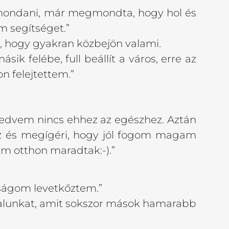
 mondani, már megmondta, hogy hol és
m segítséget.”
z, hogy gyakran közbejön valami.
ik felébe, full beállít a város, erre az
n felejtettem.”
edvem nincs ehhez az egészhez. Aztán
sz és megígéri, hogy jól fogom magam
aim otthon maradtak:-).”
ságom levetkőztem.”
oldalunkat, amit sokszor mások hamarabb