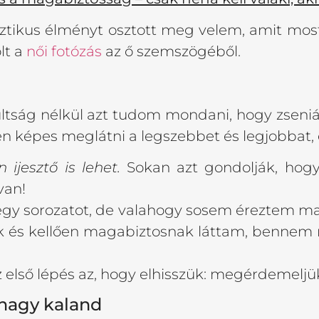
tikus élményt osztott meg velem, amit most 
lt a
női fotózás
az ő szemszögéből.
ltság nélkül azt tudom mondani, hogy zseniáli
 képes meglátni a legszebbet és legjobbat,
ijesztő is lehet.
Sokan azt gondolják, hogy
van!
 egy sorozatot, de valahogy sosem éreztem ma
k és kellően magabiztosnak láttam, bennem m
z első lépés az, hogy elhisszük: megérdemelj
 nagy kaland