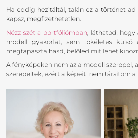
Ha eddig hezitáltál, talán ez a történet a
kapsz, megfizethetetlen.
Nézz szét a portfóliómban
, láthatod, hog
modell gyakorlat, sem tökéletes küls
megtapasztalhasd, belőled mit lehet kihozn
A fényképeken nem az a modell szerepel, aki
szerepeltek, ezért a képeit nem társítom a