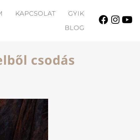
M
KAPCSOLAT
GYIK
BLOG
elből csodás