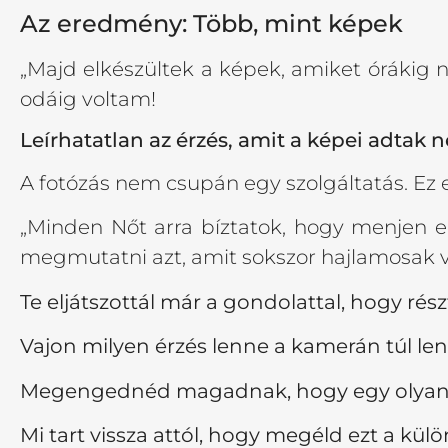
Az eredmény: Több, mint képek
„Majd elkészültek a képek, amiket órákig
odáig voltam!
Leírhatatlan az érzés, amit a képei adtak 
A fotózás nem csupán egy szolgáltatás. Ez
„Minden Nőt arra bíztatok, hogy menjen e
megmutatni azt, amit sokszor hajlamosa
Te eljátszottál már a gondolattal, hogy rés
Vajon milyen érzés lenne a kamerán túl le
Megengednéd magadnak, hogy egy olyan él
Mi tart vissza attól, hogy megéld ezt a külö