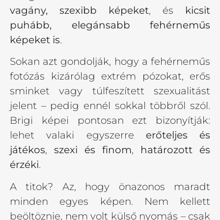
vagány, szexibb képeket
, és
kicsit
puhább, elegánsabb fehérneműs
képeket is
.
Sokan azt gondolják, hogy a fehérneműs
fotózás kizárólag extrém pózokat, erős
sminket vagy túlfeszített szexualitást
jelent – pedig ennél sokkal többről szól.
Brigi képei pontosan ezt bizonyítják:
lehet valaki egyszerre
erőteljes és
játékos
,
szexi és finom
,
határozott és
érzéki
.
A titok? Az, hogy önazonos maradt
minden egyes képen. Nem kellett
beöltöznie, nem volt külső nyomás – csak