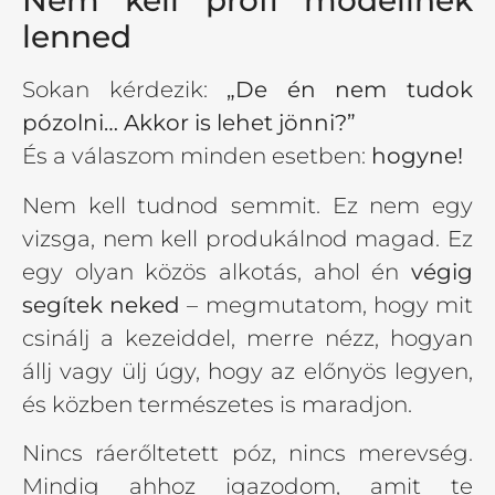
Nem kell profi modellnek
lenned
Sokan kérdezik:
„De én nem tudok
pózolni… Akkor is lehet jönni?”
És a válaszom minden esetben:
hogyne!
Nem kell tudnod semmit. Ez nem egy
vizsga, nem kell produkálnod magad. Ez
egy olyan közös alkotás, ahol én
végig
segítek neked
– megmutatom, hogy mit
csinálj a kezeiddel, merre nézz, hogyan
állj vagy ülj úgy, hogy az előnyös legyen,
és közben természetes is maradjon.
Nincs ráerőltetett póz, nincs merevség.
Mindig ahhoz igazodom, amit te