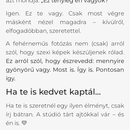
azt mondja:
„Ez tényleg én vagyok?”
Igen. Ez te vagy. Csak most végre
másként nézel magadra – kívülről,
elfogadóbban, szeretettel.
A fehérneműs fotózás nem (csak) arról
szól, hogy szexi képek készüljenek rólad.
Ez arról szól, hogy észrevedd: mennyire
gyönyörű vagy. Most is. Így is. Pontosan
így.
Ha te is kedvet kaptál…
Ha te is szeretnél egy ilyen élményt, csak
írj bátran. A stúdió tárt ajtókkal vár – és
én is. 💛