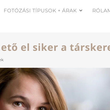
FOTÓZÁSI TÍPUSOK + ÁRAK
RÓLA
tő el siker a társker
ek