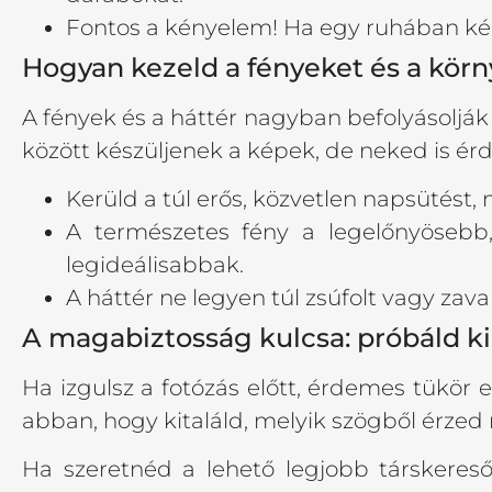
Fontos a kényelem! Ha egy ruhában kén
Hogyan kezeld a fényeket és a kör
A fények és a háttér nagyban befolyásolják 
között készüljenek a képek, de neked is ér
Kerüld a túl erős, közvetlen napsütést,
A természetes fény a legelőnyösebb, 
legideálisabbak.
A háttér ne legyen túl zsúfolt vagy zava
A magabiztosság kulcsa: próbáld ki 
Ha izgulsz a fotózás előtt, érdemes tükör e
abban, hogy kitaláld, melyik szögből érze
Ha szeretnéd a lehető legjobb társkereső