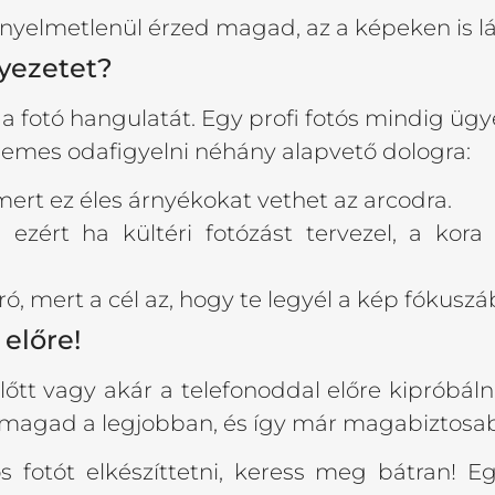
yelmetlenül érzed magad, az a képeken is lát
nyezetet?
a fotó hangulatát. Egy profi fotós mindig ügy
demes odafigyelni néhány alapvető dologra:
 mert ez éles árnyékokat vethet az arcodra.
ezért ha kültéri fotózást tervezel, a kora
ró, mert a cél az, hogy te legyél a kép fókuszá
előre!
lőtt vagy akár a telefonoddal előre kipróbáln
d magad a legjobban, és így már magabiztosab
s fotót elkészíttetni, keress meg bátran! E