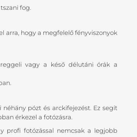
szani fog.
el arra, hogy a megfelelő fényviszonyok
 reggeli vagy a késő délutáni órák a
ban.
i néhány pózt és arckifejezést. Ez segít
ban érkezel a fotózásra.
gy profi fotózással nemcsak a legjobb