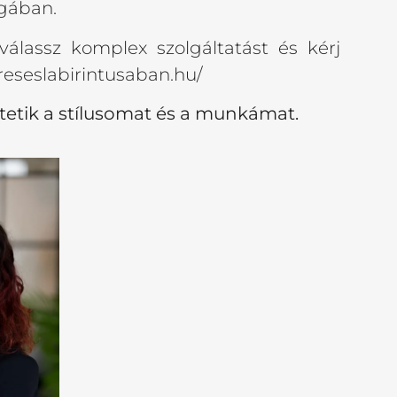
ágában.
álassz komplex szolgáltatást és kérj
reseslabirintusaban.hu/
ltetik a stílusomat és a munkámat.