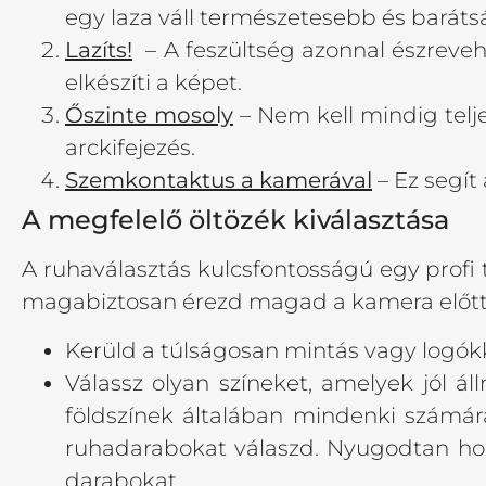
egy laza váll természetesebb és baráts
Lazíts!
– A feszültség azonnal észrevehe
elkészíti a képet.
Őszinte mosoly
– Nem kell mindig telj
arckifejezés.
Szemkontaktus a kamerával
– Ez segít
A megfelelő öltözék kiválasztása
A ruhaválasztás kulcsfontosságú egy profi
magabiztosan érezd magad a kamera előtt
Kerüld a túlságosan mintás vagy logókka
Válassz olyan színeket, amelyek jól ál
földszínek általában mindenki számár
ruhadarabokat válaszd. Nyugodtan hozz 
darabokat.