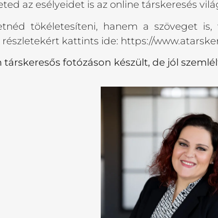
d az esélyeidet is az online társkeresés vil
éd tökéletesíteni, hanem a szöveget is, v
észletekért kattints ide: https://www.atarske
társkeresős fotózáson készült, de jól szemlé