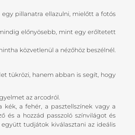
y pillanatra ellazulni, mielőtt a fotós
mindig előnyösebb, mint egy erőltetett
intha közvetlenül a nézőhöz beszélnél.
et tükrözi, hanem abban is segít, hogy
igyelmet az arcodról.
 kék, a fehér, a pasztellszínek vagy a
ő és a hozzád passzoló színvilágot és
gyütt tudjátok kiválasztani az ideális