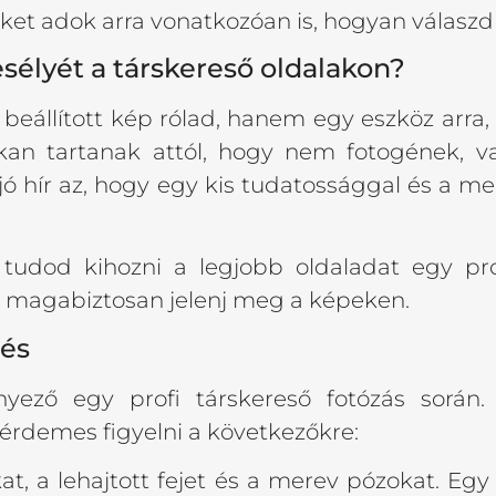
ket adok arra vonatkozóan is, hogyan válaszd 
esélyét a társkereső oldalakon?
 beállított kép rólad, hanem egy eszköz arra
Sokan tartanak attól, hogy nem fotogének,
ó hír az, hogy egy kis tudatossággal és a me
od kihozni a legjobb oldaladat egy prof
 magabiztosan jelenj meg a képeken.
zés
yező egy profi társkereső fotózás során
t érdemes figyelni a következőkre:
at, a lehajtott fejet és a merev pózokat. Egy 