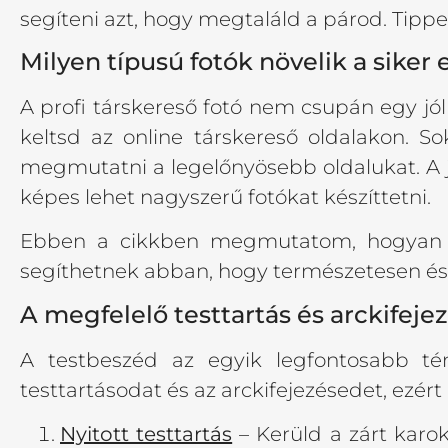
segíteni azt, hogy megtaláld a párod. Tippe
Milyen típusú fotók növelik a siker 
A profi társkereső fotó nem csupán egy jól
keltsd az online társkereső oldalakon. 
megmutatni a legelőnyösebb oldalukat. A j
képes lehet nagyszerű fotókat készíttetni.
Ebben a cikkben megmutatom, hogyan tud
segíthetnek abban, hogy természetesen és
A megfelelő testtartás és arckifeje
A testbeszéd az egyik legfontosabb tén
testtartásodat és az arckifejezésedet, ezér
Nyitott testtartás
– Kerüld a zárt karok