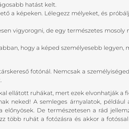
ágosabb hatást kelt.
tő a képeken. Lélegezz mélyeket, és próbálj eg
esen vigyorogni, de egy természetes mosoly 
 abban, hogy a képed személyesebb legyen, m
 társkereső fotónál. Nemcsak a személyiséged
.
l ellátott ruhákat, mert ezek elvonhatják a f
lnak neked! A semleges árnyalatok, például a
a előnyösek. De természetesen a rád jellemz
több ruhát a fotózásra és akkor a fotóssal e