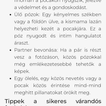
finoman a pocakon nyugszik, jelezve
a védelmet és a gondoskodást.
Ülő pózok: Egy kényelmes székben
vagy a földön ülve, a kismama lazán
helyezheti kezét a pocakjára. Ez a
póz nyugodt és intim hangulatot
áraszt.
Partner bevonása: Ha a pár is részt
vesz a fotózáson, közös pózokkal
még emlékezetesebbé tehetők a
képek.
Egy ölelés, egy közös nevetés vagy a
pocak közös érintése mind-mind
meghitt pillanatokat örökít meg.
Tippek a sikeres várandós