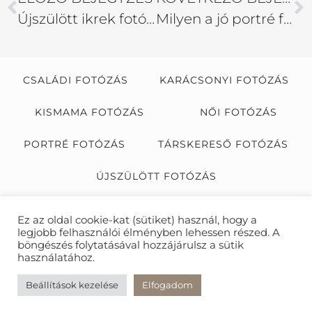
Újszülött ikrek fotózása
Milyen a jó portré fénykép? 2. rész
CSALÁDI FOTÓZÁS
KARÁCSONYI FOTÓZÁS
KISMAMA FOTÓZÁS
NŐI FOTÓZÁS
PORTRÉ FOTÓZÁS
TÁRSKERESŐ FOTÓZÁS
ÚJSZÜLÖTT FOTÓZÁS
ÜZLETI PORTRÉ FOTÓZÁS
Ez az oldal cookie-kat (sütiket) használ, hogy a
legjobb felhasználói élményben lehessen részed. A
FOTÓZÁS AJÁNDÉKBA
böngészés folytatásával hozzájárulsz a sütik
használatához.
COPYRIGHT FÖLDES KATALIN 2013-2026. MINDEN JOG
Beállítások kezelése
Elfogadom
FENNTARTVA