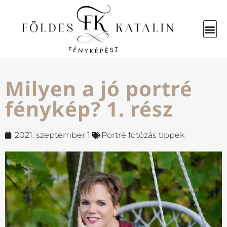
Milyen a jó portré
fénykép? 1. rész
2021. szeptember 1.
Portré fotózás tippek