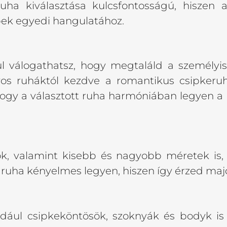
a kiválasztása kulcsfontosságú, hiszen a
pek egyedi hangulatához.
l válogathatsz, hogy megtaláld a személyi
lyos ruháktól kezdve a romantikus csipkeru
gy a választott ruha harmóniában legyen a h
bok, valamint kisebb és nagyobb méretek is
a ruha kényelmes legyen, hiszen így érzed ma
éldául csipkeköntösök, szoknyák és bodyk i