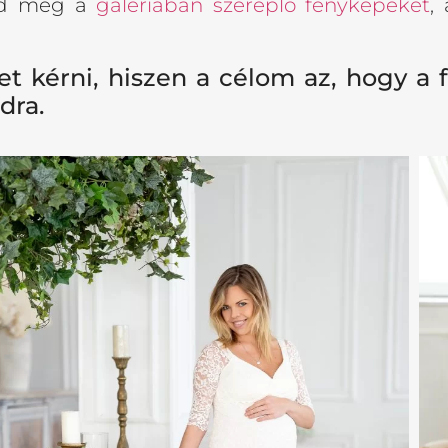
sd meg a
galériában szereplő fényképeket
,
t kérni, hiszen a célom az, hogy a 
dra.