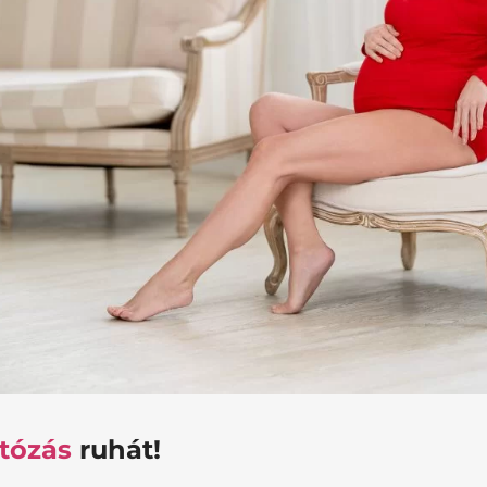
tózás
ruhát!