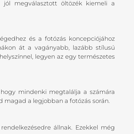
 jól megválasztott öltözék kiemeli a
ségedhez és a fotózás koncepciójához
hákon át a vagányabb, lazább stílusú
elyszínnel, legyen az egy természetes
, hogy mindenki megtalálja a számára
jd magad a legjobban a fotózás során.
s rendelkezésedre állnak. Ezekkel még