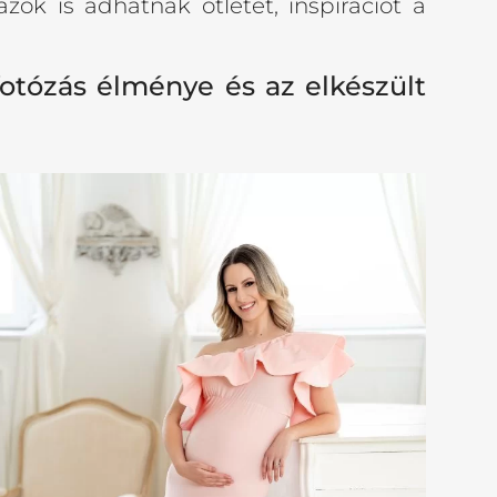
 azok is adhatnak ötletet, inspirációt a
fotózás élménye és az elkészült