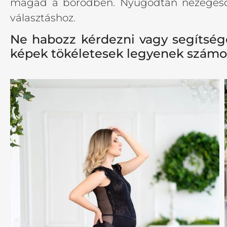
magad a bőrödben. Nyugodtan nézege
választáshoz.
Ne habozz kérdezni vagy segítsége
képek tökéletesek legyenek számo