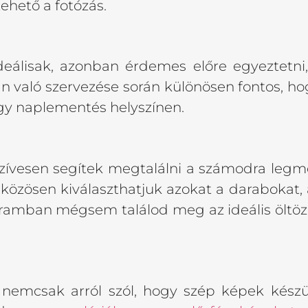
ehető a fotózás.
deálisak, azonban érdemes előre egyeztetni
való szervezése során különösen fontos, hogy
agy naplementés helyszínen.
zívesen segítek megtalálni a számodra legme
 közösen kiválaszthatjuk azokat a darabokat,
ramban mégsem találod meg az ideális öltöz
nemcsak arról szól, hogy szép képek készül