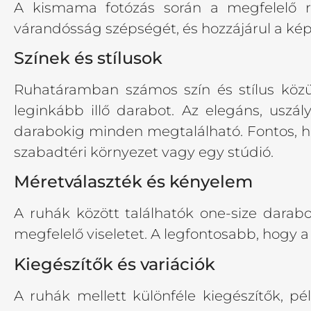
A kismama fotózás során a megfelelő ruh
várandósság szépségét, és hozzájárul a ké
Színek és stílusok
Ruhatáramban számos szín és stílus közü
leginkább illő darabot. Az elegáns, uszá
darabokig minden megtalálható. Fontos, ho
szabadtéri környezet vagy egy stúdió.
Méretválaszték és kényelem
A ruhák között találhatók one-size dara
megfelelő viseletet. A legfontosabb, hogy 
Kiegészítők és variációk
A ruhák mellett különféle kiegészítők, p