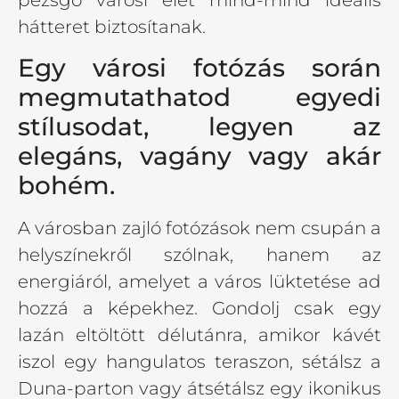
pezsgő városi élet mind-mind ideális
hátteret biztosítanak.
Egy városi fotózás során
megmutathatod egyedi
stílusodat, legyen az
elegáns, vagány vagy akár
bohém.
A városban zajló fotózások nem csupán a
helyszínekről szólnak, hanem az
energiáról, amelyet a város lüktetése ad
hozzá a képekhez. Gondolj csak egy
lazán eltöltött délutánra, amikor kávét
iszol egy hangulatos teraszon, sétálsz a
Duna-parton vagy átsétálsz egy ikonikus