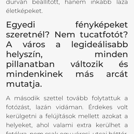
durván beállított, hanem inkább laza
életképeket.
Egyedi fényképeket
szeretnél? Nem tucatfotót?
A város a legideálisabb
helyszín, minden
pillanatban változik és
mindenkinek más arcát
mutatja.
A második szettel tovább folytattuk a
fotózást, lazán vidáman. Érdekes volt
kerülgetni a felújítások mellett azokat a
helyeket, ahol valami extra kerülhet a
fotókra, nem csak egy városi, utcai háttér.