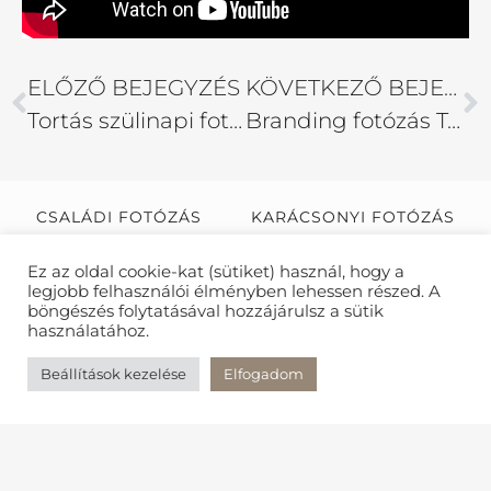
ELŐZŐ BEJEGYZÉS
KÖVETKEZŐ BEJEGYZÉS
Tortás szülinapi fotózás
Branding fotózás Tölgyessy Zsófival
CSALÁDI FOTÓZÁS
KARÁCSONYI FOTÓZÁS
KISMAMA FOTÓZÁS
NŐI FOTÓZÁS
Ez az oldal cookie-kat (sütiket) használ, hogy a
legjobb felhasználói élményben lehessen részed. A
böngészés folytatásával hozzájárulsz a sütik
PORTRÉ FOTÓZÁS
TÁRSKERESŐ FOTÓZÁS
használatához.
ÚJSZÜLÖTT FOTÓZÁS
Beállítások kezelése
Elfogadom
ÜZLETI PORTRÉ FOTÓZÁS
FOTÓZÁS AJÁNDÉKBA