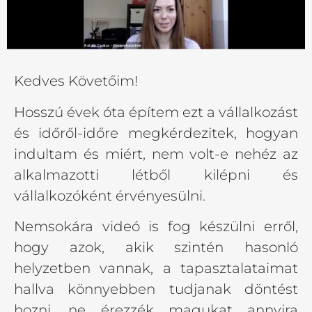
Kedves Követőim!
Hosszú évek óta építem ezt a vállalkozást
és időről-időre megkérdezitek, hogyan
indultam és miért, nem volt-e nehéz az
alkalmazotti létből kilépni és
vállalkozóként érvényesülni.
Nemsokára videó is fog készülni erről,
hogy azok, akik szintén hasonló
helyzetben vannak, a tapasztalataimat
hallva könnyebben tudjanak döntést
hozni, ne érezzék magukat annyira